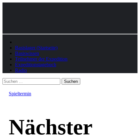
Am Rande der Welt | Die Berge des Wahnsinns
madness
Basislager (Startseite)
network
Basiswissen
Teilnehmer der Expedition
Expeditionstagebuch
Radio
Spieltermin
Nächster