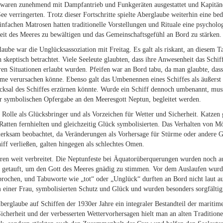
 waren zunehmend mit Dampfantrieb und Funkgeräten ausgestattet und Kapitän
See verringerten. Trotz dieser Fortschritte spielte Aberglaube weiterhin eine be
infachen Matrosen hatten traditionelle Vorstellungen und Rituale eine psycholo
eit des Meeres zu bewältigen und das Gemeinschaftsgefühl an Bord zu stärken.
laube war die Unglücksassoziation mit Freitag. Es galt als riskant, an diesem 
 skeptisch betrachtet. Viele Seeleute glaubten, dass ihre Anwesenheit das Schi
n Situationen erlaubt wurden. Pfeifen war an Bord tabu, da man glaubte, das
e verursachen könne. Ebenso galt das Umbenennen eines Schiffes als äußerst g
icksal des Schiffes erzürnen könnte. Wurde ein Schiff dennoch umbenannt, musst
r symbolischen Opfergabe an den Meeresgott Neptun, begleitet werden.
e Rolle als Glücksbringer und als Vorzeichen für Wetter und Sicherheit. Katzen 
 Ratten fernhielten und gleichzeitig Glück symbolisierten. Das Verhalten von 
rksam beobachtet, da Veränderungen als Vorhersage für Stürme oder andere Ge
iff verließen, galten hingegen als schlechtes Omen.
en weit verbreitet. Die Neptunfeste bei Äquatorüberquerungen wurden noch au
 getauft, um den Gott des Meeres gnädig zu stimmen. Vor dem Auslaufen wurd
rochen, und Tabuworte wie „tot“ oder „Unglück“ durften an Bord nicht laut a
m einer Frau, symbolisierten Schutz und Glück und wurden besonders sorgfältig
Aberglaube auf Schiffen der 1930er Jahre ein integraler Bestandteil der maritim
herheit und der verbesserten Wettervorhersagen hielt man an alten Traditionen