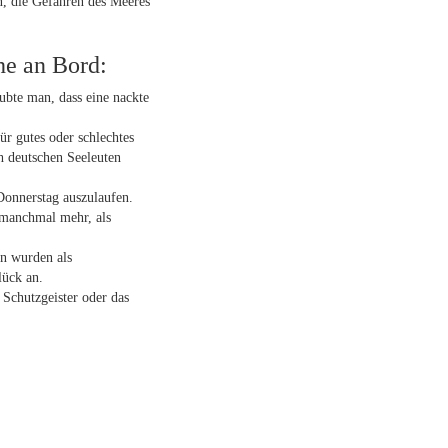
, die Gefahren des Meeres
e an Bord:
ubte man, dass eine nackte
r gutes oder schlechtes
h deutschen Seeleuten
Donnerstag auszulaufen.
 manchmal mehr, als
en wurden als
lück an.
 Schutzgeister oder das