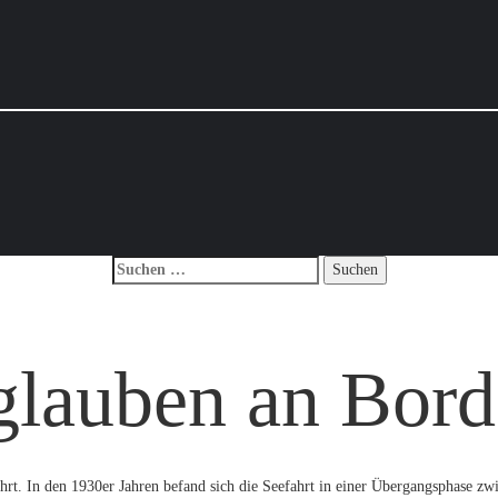
twork
glauben an Bord
rt. In den 1930er Jahren befand sich die Seefahrt in einer Übergangsphase zwi