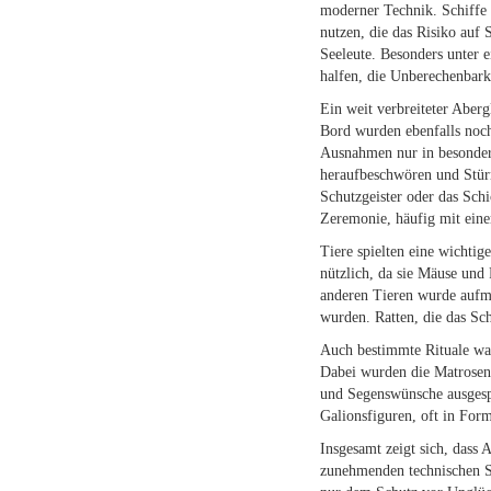
moderner Technik. Schiffe
nutzen, die das Risiko auf 
Seeleute. Besonders unter e
halfen, die Unberechenbark
Ein weit verbreiteter Aberg
Bord wurden ebenfalls noch
Ausnahmen nur in besondere
heraufbeschwören und Stürm
Schutzgeister oder das Sch
Zeremonie, häufig mit eine
Tiere spielten eine wichtig
nützlich, da sie Mäuse und
anderen Tieren wurde aufme
wurden. Ratten, die das Sch
Auch bestimmte Rituale war
Dabei wurden die Matrosen
und Segenswünsche ausgesp
Galionsfiguren, oft in For
Insgesamt zeigt sich, dass 
zunehmenden technischen Sic