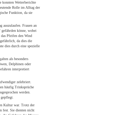
e konnten Wetterberichte
deutende Rolle im Alltag der
gische Funktion, da sie
Tag auszulaufen. Frauen an
ff gefährden könne, wobei
s das Pfeifen den Wind
efährlich, da dies die
e dies durch eine spezielle
galten als besonders
Möwen, Delphinen oder
fahren interpretiert
fwendiger zelebriert.
en häufig Trinksprüche
usgesprochen werden.
 gepflegt.
en Kultur war. Trotz der
 fest. Sie dienten nicht