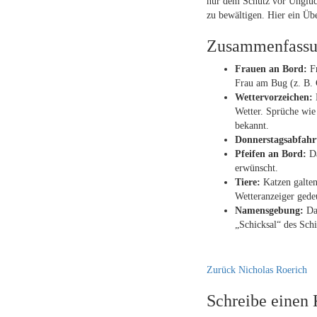
nur dem Schutz vor Unglüc
zu bewältigen. Hier ein Übe
Zusammenfassun
Frauen an Bord:
Fr
Frau am Bug (z. B. 
Wettervorzeichen:
B
Wetter. Sprüche wie
bekannt.
Donnerstagsabfahr
Pfeifen an Bord:
Da
erwünscht.
Tiere:
Katzen galten
Wetteranzeiger gedeu
Namensgebung:
Das
„Schicksal“ des Schi
Zurück
Nicholas Roerich
Schreibe einen