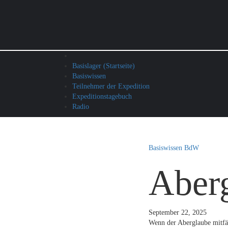
Am Rande der Welt | Die Berge des Wahnsinns
madness ne
Basislager (Startseite)
Basiswissen
Teilnehmer der Expedition
Expeditionstagebuch
Radio
Basiswissen
BdW
Aber
September 22, 2025
Wenn der Aberglaube mitfäh