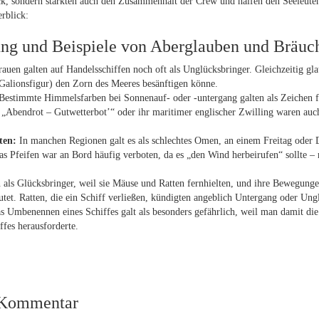
k, sondern stärkten auch den Zusammenhalt der Crew und halfen den Seeleuten
rblick:
g und Beispiele von Aberglauben und Bräuch
auen galten auf Handelsschiffen noch oft als Unglücksbringer. Gleichzeitig gla
Galionsfigur) den Zorn des Meeres besänftigen könne.
estimmte Himmelsfarben bei Sonnenauf- oder -untergang galten als Zeichen fü
 „Abendrot – Gutwetterbot’“ oder ihr maritimer englischer Zwilling waren auc
ten:
In manchen Regionen galt es als schlechtes Omen, an einem Freitag oder 
s Pfeifen war an Bord häufig verboten, da es „den Wind herbeirufen“ sollte –
 als Glücksbringer, weil sie Mäuse und Ratten fernhielten, und ihre Bewegung
tet. Ratten, die ein Schiff verließen, kündigten angeblich Untergang oder Ung
 Umbenennen eines Schiffes galt als besonders gefährlich, weil man damit die
ffes herausforderte.
 Kommentar